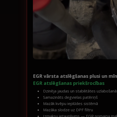
EGR vārsta atslēgšanas plusi un mīn
EGR atslēgšanas priekšrocības
Dzinēja jaudas un stabilitātes uzlabošanā
Samazināts degvielas patēriņš
Mazāk kvēpu ieplūdes sistēmā
Mazāka slodze uz DPF filtru
Izmaksu ietaupījums — EGR nomaiņa m