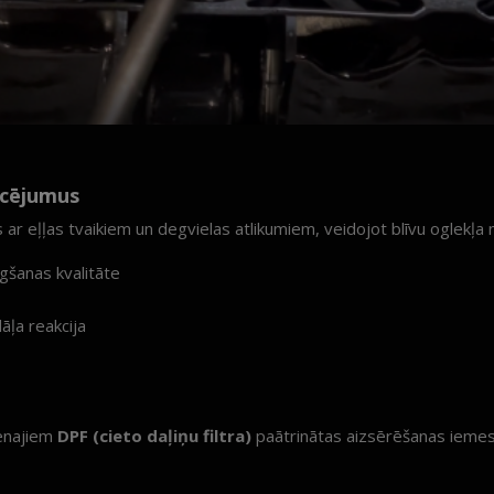
ucējumus
ar eļļas tvaikiem un degvielas atlikumiem, veidojot blīvu oglekļa n
gšanas kvalitāte
āļa reakcija
venajiem
DPF (cieto daļiņu filtra)
paātrinātas aizsērēšanas iemes