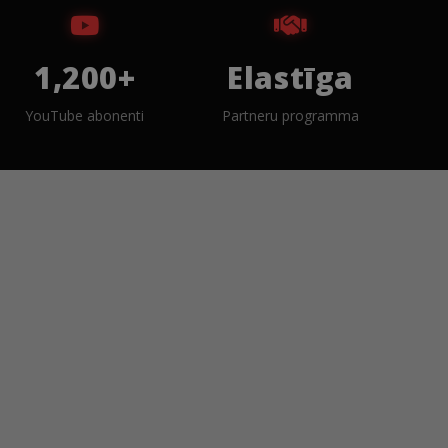
1,200+
Elastīga
YouTube abonenti
Partneru programma