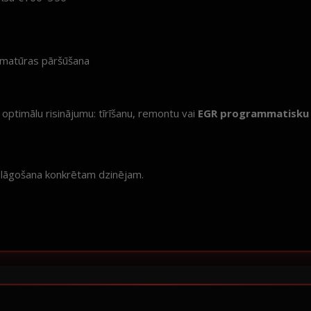
matūras pāršūšana
ptimālu risinājumu: tīrīšanu, remontu vai
EGR programmatisku 
elāgošana konkrētam dzinējam.