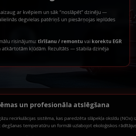
 aizaug ar kvēpiem un sāk “noslāpēt” dzinēju —
alielinās degvielas patēriņš un piesārņojas ieplūdes
mālu risinājumu:
tīrīšanu / remontu
vai
korektu EGR
 atkārtotām kļūdām. Rezultāts — stabila dzinēja
blēmas un profesionāla atslēgšana
gāzu recirkulācijas sistēma, kas paredzēta slāpekļa oksīdu (NOx) 
t degšanas temperatūru un formāli uzlabojot ekoloģiskos rādītājus