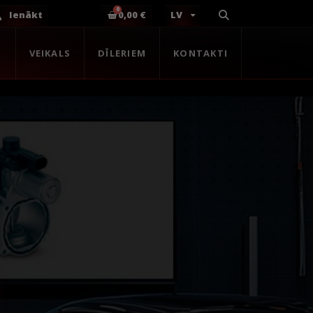
Ienākt
0,00 €
LV
S
VEIKALS
DĪLERIEM
KONTAKTI