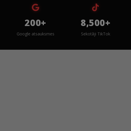
200+
8,500+
Google atsauksmes
Sekotāji TikTok