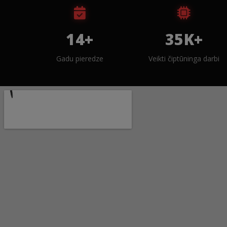
14+
35K+
Gadu pieredze
Veikti čiptūninga darbi