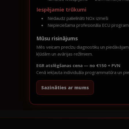
Iespējamie trūkumi
Nedaudz palielināti NOx izmeši
Nepieciešama profesionāla ECU program
Mūsu risinājums
Mēs veicam precīzu diagnostiku un piedāvājam o
kļūdām un avārijas režīmiem.
EGR atslēgšanas cena — no €150 + PVN
Cenā iekļauta individuāla programmatūra un pi
Sazināties ar mums