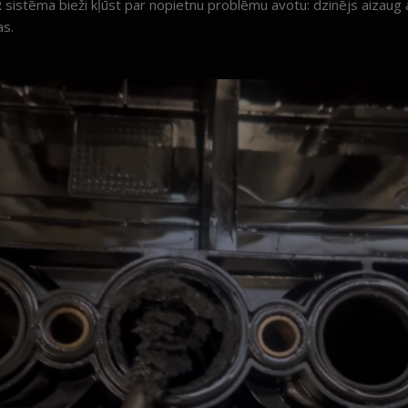
GR sistēma bieži kļūst par nopietnu problēmu avotu: dzinējs aizaug
as.