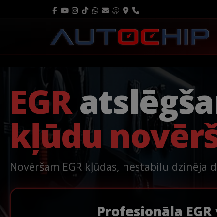
EGR
atslēgš
kļūdu novēr
Novēršam EGR kļūdas, nestabilu dzinēja 
Profesionāla EGR 