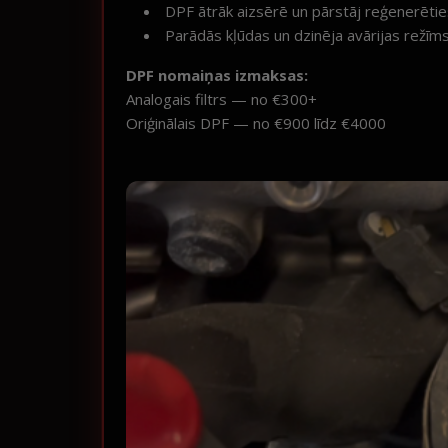
DPF ātrāk aizsērē un pārstāj reģenerētie
Parādās kļūdas un dzinēja avārijas režīm
DPF nomaiņas izmaksas:
Analogais filtrs — no €300+
Oriģinālais DPF — no €900 līdz €4000