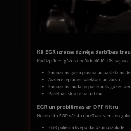
Kā EGR izraisa dzinēja darbības tra
Kad izplūdes gāzes nonāk ieplūdē, tās sajaucas 
Samazinās gaisa plūsma un pasliktinās de
Aizsērē ieplūdes kolektors un vārsti
Samazinās jauda un pasliktinās gāzes ped
Palielinās slodze uz turbīnu
EGR un problēmas ar DPF filtru
Nekorekta EGR vārsta darbība ir viens no gal
EGR palielina kvēpu daudzumu izplūdē