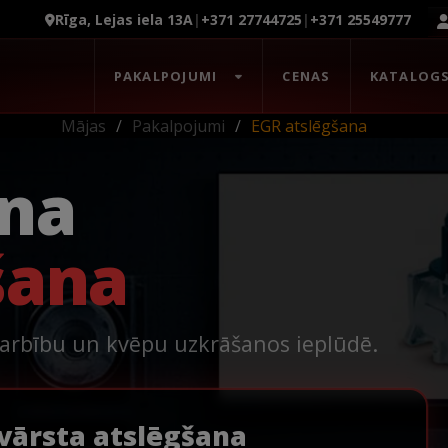
Rīga, Lejas iela 13A
|
+371 27744725
|
+371 25549777
PAKALPOJUMI
CENAS
KATALOG
Mājas
Pakalpojumi
EGR atslēgšana
ana
šana
darbību un kvēpu uzkrāšanos ieplūdē.
vārsta atslēgšana