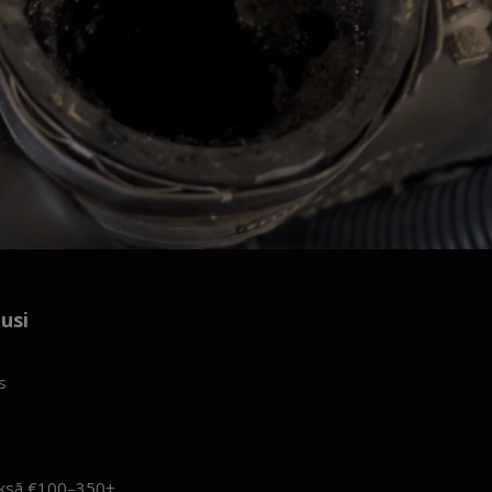
usi
s
aksā €100–350+