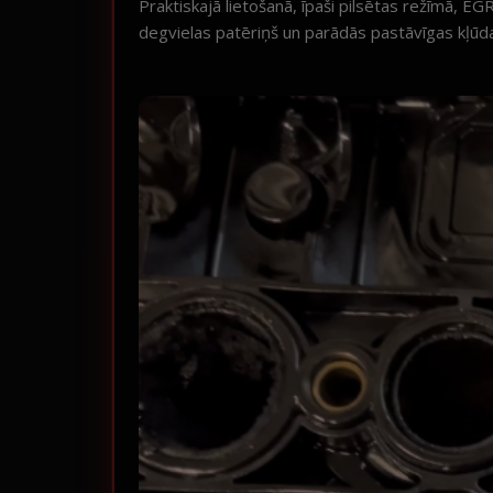
Praktiskajā lietošanā, īpaši pilsētas režīmā, E
degvielas patēriņš un parādās pastāvīgas kļūd