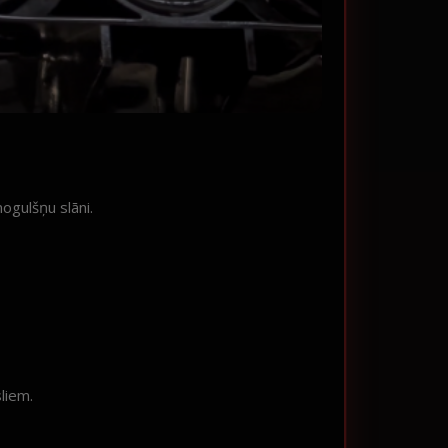
ogulšņu slāni.
liem.