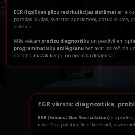
EGR (izplūdes gāzu recirkulācijas sistēma)
ar laiku
parādās kļūdas, svārstās apgriezieni, pazūd vilkme, p
sistēma.
Mēs veicam
precīzu diagnostiku
un piedāvājam opti
programmatisku atslēgšanu
bez avārijas režīma un
darbība, mazāk kvēpu un normāla dinamika.
EGR vārsts: diagnostika, pro
EGR (Exhaust Gas Recirculation)
ir izplūdes 
novirzīta atpakaļ ieplūdes kolektorā, pazemino