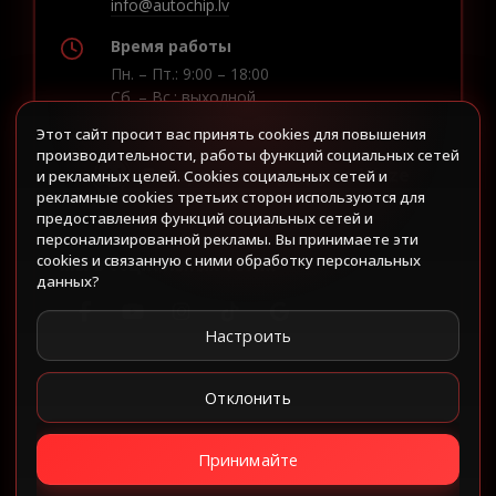
info@autochip.lv
Время работы
Пн. – Пт.: 9:00 – 18:00
Сб. – Вс.: выходной
Этот сайт просит вас принять cookies для повышения
производительности, работы функций социальных сетей
Построить маршрут в Waze
и рекламных целей. Cookies социальных сетей и
рекламные cookies третьих сторон используются для
предоставления функций социальных сетей и
персонализированной рекламы. Вы принимаете эти
cookies и связанную с ними обработку персональных
Мы в социальных сетях
данных?
Настроить
Отклонить
Принимайте