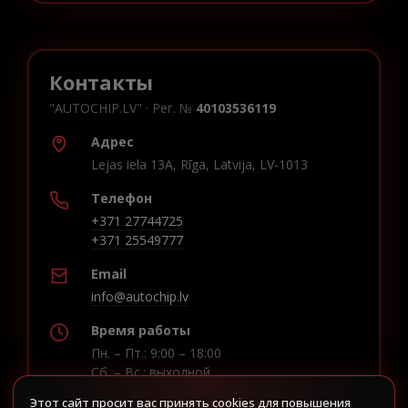
Контакты
"AUTOCHIP.LV" · Рег. №
40103536119
Адрес
Lejas iela 13A, Rīga, Latvija, LV-1013
Телефон
+371 27744725
+371 25549777
Email
info@autochip.lv
Время работы
Пн. – Пт.: 9:00 – 18:00
Сб. – Вс.: выходной
Этот сайт просит вас принять cookies для повышения